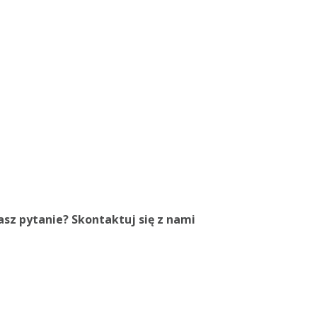
sz pytanie? Skontaktuj się z nami
48) 42 654 91 62
48) 609 828 000
b@knittex.pl
 - Fri:, 8-16
cebook