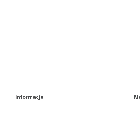
Informacje
Ma
Ragulamin
(+
Polityka prywatności
(+
Certyfikaty
b2
Zgłoś błąd
Mon
Fa