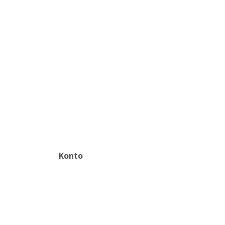
Konto
Zaloguj
Zarejestruj