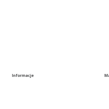
Informacje
Ma
Ragulamin
(+
Polityka prywatności
(+
Certyfikaty
b2
Zgłoś błąd
Mon
Fa