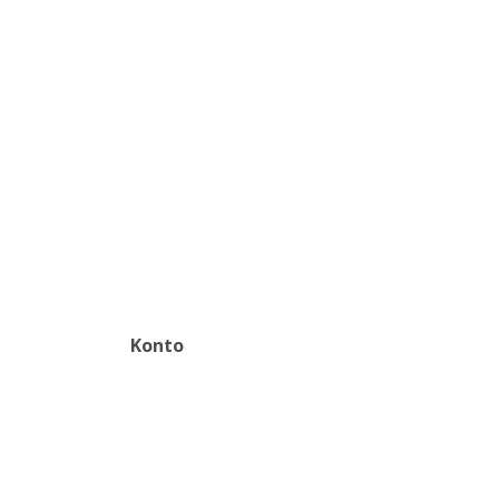
Konto
Zaloguj
Zarejestruj