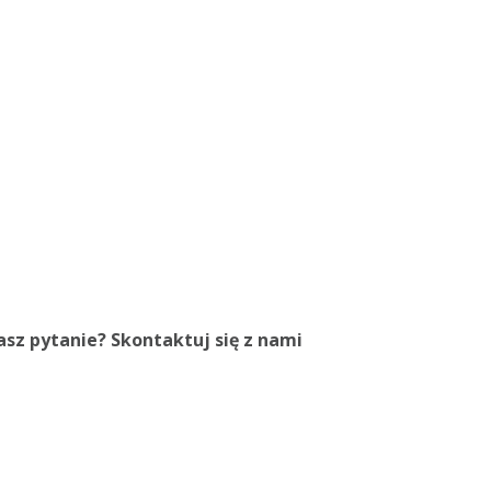
sz pytanie? Skontaktuj się z nami
48) 42 654 91 62
48) 609 828 000
b@knittex.pl
 - Fri:, 8-16
cebook