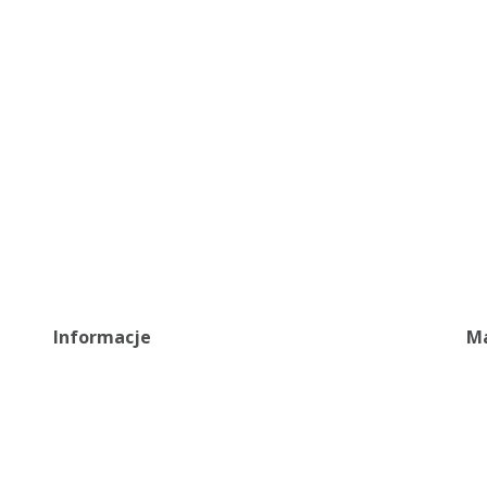
Informacje
Ma
Ragulamin
(+
Polityka prywatności
(+
Certyfikaty
b2
Zgłoś błąd
Mon
Fa