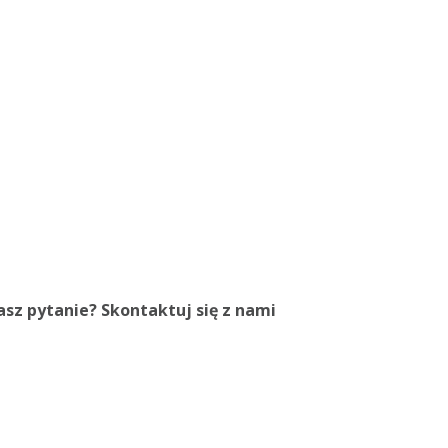
sz pytanie? Skontaktuj się z nami
48) 42 654 91 62
48) 609 828 000
b@knittex.pl
 - Fri:, 8-16
cebook