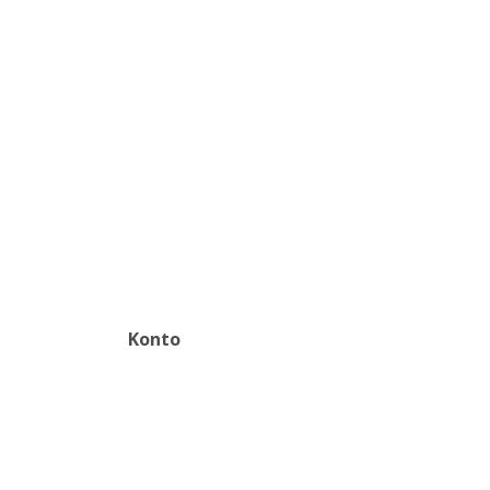
Konto
Zaloguj
Zarejestruj